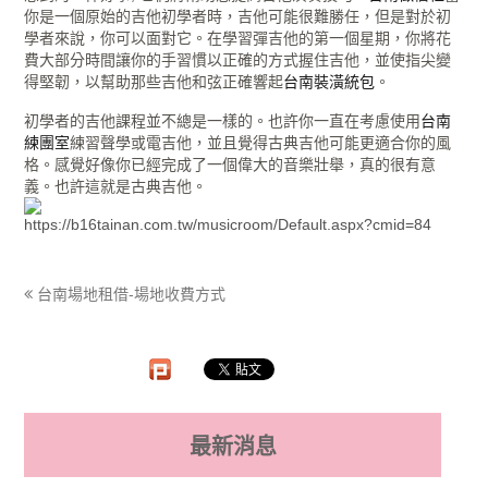
你是一個原始的吉他初學者時，吉他可能很難勝任，但是對於初
學者來說，你可以面對它。在學習彈吉他的第一個星期，你將花
費大部分時間讓你的手習慣以正確的方式握住吉他，並使指尖變
得堅韌，以幫助那些吉他和弦正確響起
台南裝潢統包
。
初學者的吉他課程並不總是一樣的。也許你一直在考慮使用
台南
練團室
練習聲學或電吉他，並且覺得古典吉他可能更適合你的風
格。感覺好像你已經完成了一個偉大的音樂壯舉，真的很有意
義。也許這就是古典吉他。
https://b16tainan.com.tw/musicroom/Default.aspx?cmid=84
台南場地租借-場地收費方式
最新消息