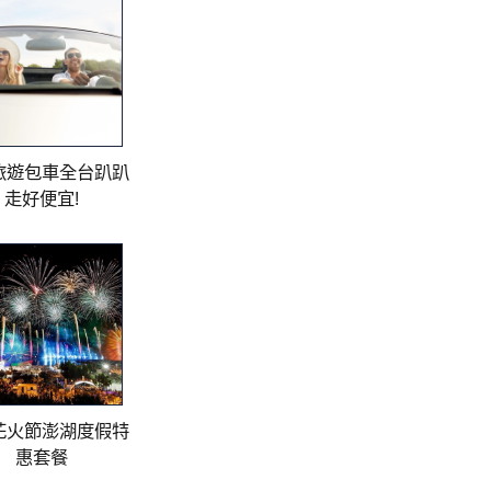
旅遊包車全台趴趴
走好便宜!
花火節澎湖度假特
惠套餐