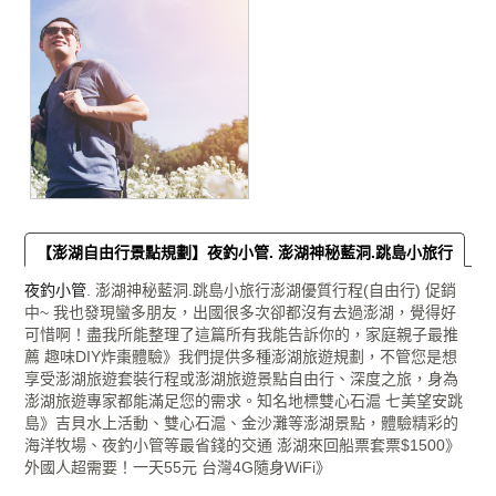
【澎湖自由行景點規劃】夜釣小管. 澎湖神秘藍洞.跳島小旅行
夜釣小管
. 澎湖神秘藍洞.跳島小旅行澎湖優質行程(自由行) 促銷
中~ 我也發現蠻多朋友，出國很多次卻都沒有去過澎湖，覺得好
可惜啊！盡我所能整理了這篇所有我能告訴你的，家庭親子最推
薦 趣味DIY炸棗體驗》我們提供多種澎湖旅遊規劃，不管您是想
享受澎湖旅遊套裝行程或澎湖旅遊景點自由行、深度之旅，身為
澎湖旅遊專家都能滿足您的需求。知名地標雙心石滬 七美望安跳
島》吉貝水上活動、雙心石滬、金沙灘等澎湖景點，體驗精彩的
海洋牧場、夜釣小管等最省錢的交通 澎湖來回船票套票$1500》
外國人超需要！一天55元 台灣4G隨身WiFi》