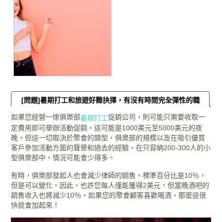
[問題]暑期打工和旅遊好難抉擇，有沒有時間完全彈性的職
如果您經營一傢俱樂部
促銷公司，則可能只需要收取一
缺？
暑期打工
定費用即可舉辦活動促銷。這可能是1000美元至5000美元的夜
晚。但這一切取決於聚會的類型，俱樂部的規模以及在吸引優質
客戶參加活動方面的聲譽和過去的經驗。在只容納200-300人的小
型俱樂部中，情況可能會少得多。
有時，俱樂部發起人也會減少律師的銷售。標準百分比是10％，
但是可以變化。因此，也許您每人僅能獲得2美元，但當晚酒吧的
銷售收入也將減少10％。如果您的聚會顧客喜歡喝酒，那麼這很
快就會加起來！